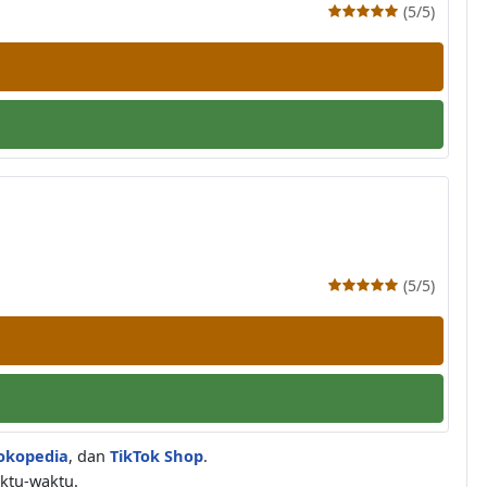
(5/5)
(5/5)
okopedia
, dan
TikTok Shop
.
ktu-waktu.