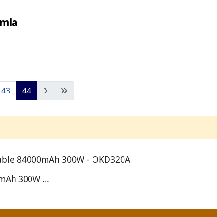
omla
43
44
mAh 300W ...