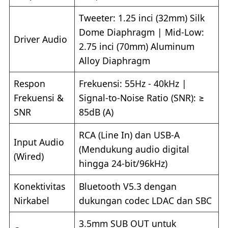
Tweeter: 1.25 inci (32mm) Silk
Dome Diaphragm | Mid-Low:
Driver Audio
2.75 inci (70mm) Aluminum
Alloy Diaphragm
Respon
Frekuensi: 55Hz - 40kHz |
Frekuensi &
Signal-to-Noise Ratio (SNR): ≥
SNR
85dB (A)
RCA (Line In) dan USB-A
Input Audio
(Mendukung audio digital
(Wired)
hingga 24-bit/96kHz)
Konektivitas
Bluetooth V5.3 dengan
Nirkabel
dukungan codec LDAC dan SBC
3.5mm SUB OUT untuk