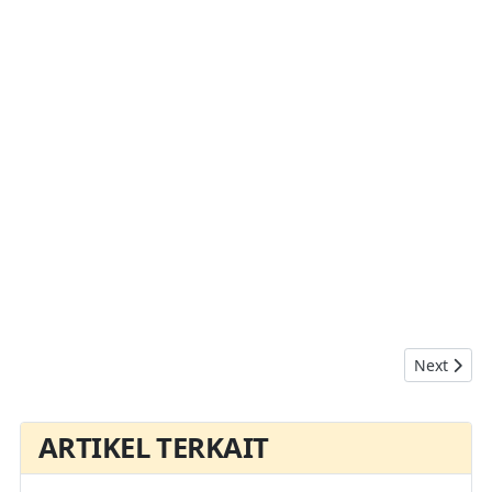
Next artic
Next
ARTIKEL TERKAIT