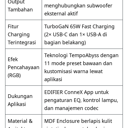
Output
menghubungkan subwoofer
Tambahan
eksternal aktif
Fitur
TurboGaN 65W Fast Charging
Charging
(2× USB-C dan 1× USB-A di
Terintegrasi
bagian belakang)
Teknologi TempoAbyss dengan
Efek
11 mode preset bawaan dan
Pencahayaan
kustomisasi warna lewat
(RGB)
aplikasi
EDIFIER ConneX App untuk
Dukungan
pengaturan EQ, kontrol lampu,
Aplikasi
dan manajemen codec
Material &
MDF Enclosure berlapis kulit