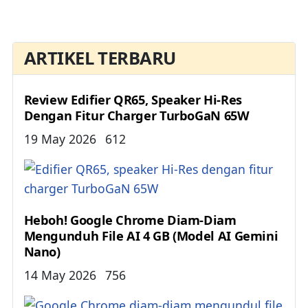
ARTIKEL TERBARU
Review Edifier QR65, Speaker Hi-Res
Dengan Fitur Charger TurboGaN 65W
Details
19 May 2026
612
Heboh! Google Chrome Diam-Diam
Mengunduh File AI 4 GB (Model AI Gemini
Nano)
Details
14 May 2026
756