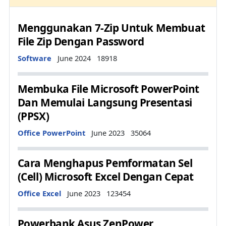
Menggunakan 7-Zip Untuk Membuat
File Zip Dengan Password
Details
Software
June 2024
18918
Membuka File Microsoft PowerPoint
Dan Memulai Langsung Presentasi
(PPSX)
Details
Office PowerPoint
June 2023
35064
Cara Menghapus Pemformatan Sel
(Cell) Microsoft Excel Dengan Cepat
Details
Office Excel
June 2023
123454
Powerbank Asus ZenPower