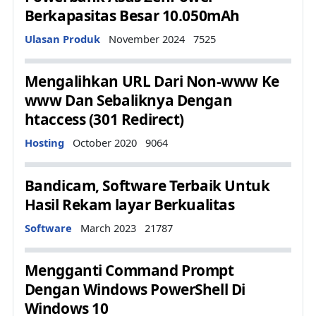
Berkapasitas Besar 10.050mAh
Details
Ulasan Produk
November 2024
7525
Mengalihkan URL Dari Non-www Ke
www Dan Sebaliknya Dengan
htaccess (301 Redirect)
Details
Hosting
October 2020
9064
Bandicam, Software Terbaik Untuk
Hasil Rekam layar Berkualitas
Details
Software
March 2023
21787
Mengganti Command Prompt
Dengan Windows PowerShell Di
Windows 10