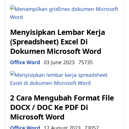
Menyisipkan Lembar Kerja
(Spreadsheet) Excel Di
Dokumen Microsoft Word
Details
Office Word
03 June 2023
75735
2 Cara Mengubah Format File
DOCX / DOC Ke PDF Di
Microsoft Word
Details
Office Word
12 August 2023
23052