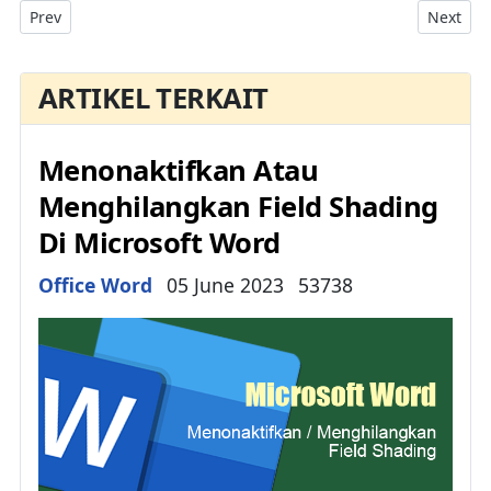
Previous article: Mengenal Template Di Microsoft Word
Next art
Prev
Next
ARTIKEL TERKAIT
Menonaktifkan Atau
Menghilangkan Field Shading
Di Microsoft Word
Details
Office Word
05 June 2023
53738