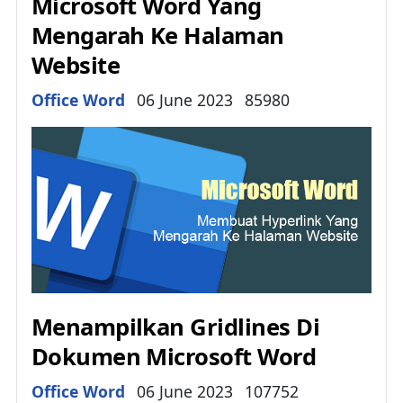
Microsoft Word Yang
Mengarah Ke Halaman
Website
Details
Office Word
06 June 2023
85980
Menampilkan Gridlines Di
Dokumen Microsoft Word
Details
Office Word
06 June 2023
107752