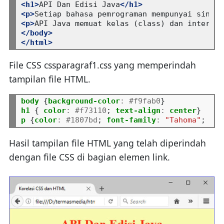
<h1>
API Dan Edisi Java
</h1>
<p>
Setiap bahasa pemrograman mempunyai sintak
<p>
API Java memuat kelas (class) dan interfes
</body>
</html>
File CSS cssparagraf1.css yang memperindah
tampilan file HTML.
body
 {
background-color
:
#f9fab0
h1
 { 
color
:
#f73110
; 
text-align
:
center
p
 {
color
:
#1807bd
; 
font-family
:
"Tahoma"
; 
fon
Hasil tampilan file HTML yang telah diperindah
dengan file CSS di bagian elemen link.