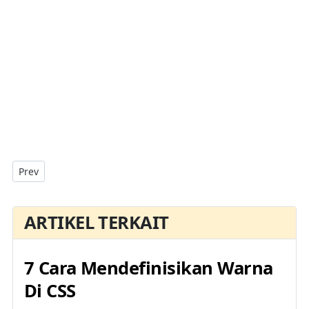
Previous article: Tiga Cara Menggunakan CSS Di HTML
Prev
ARTIKEL TERKAIT
7 Cara Mendefinisikan Warna
Di CSS