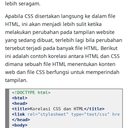
lebih seragam.
Apabila CSS disertakan langsung ke dalam file
HTML, ini akan menjadi lebih sulit ketika
melakukan perubahan pada tampilan website
yang sedang dibuat, terlebih lagi bila perubahan
tersebut terjadi pada banyak file HTML. Berikut
ini adalah contoh korelasi antara HTML dan CSS
dimana sebuah file HTML menentukan konten
web dan file CSS berfungsi untuk memperindah
tampilan.
<!DOCTYPE html>
<html>
<head>
<title>
Korelasi CSS dan HTML
</title>
<link
rel="stylesheet"
type="text/css"
href="
</head>
<body>