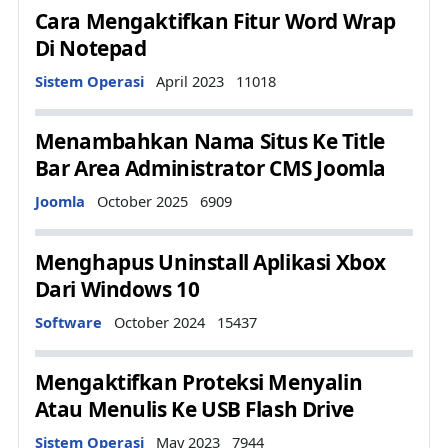
Cara Mengaktifkan Fitur Word Wrap
Di Notepad
Details
Sistem Operasi
April 2023
11018
Menambahkan Nama Situs Ke Title
Bar Area Administrator CMS Joomla
Details
Joomla
October 2025
6909
Menghapus Uninstall Aplikasi Xbox
Dari Windows 10
Details
Software
October 2024
15437
Mengaktifkan Proteksi Menyalin
Atau Menulis Ke USB Flash Drive
Details
Sistem Operasi
May 2023
7944