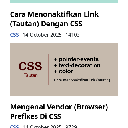
Cara Menonaktifkan Link
(Tautan) Dengan CSS
Details
CSS
14 October 2025
14103
Mengenal Vendor (Browser)
Prefixes Di CSS
Details
CSS
14 October 2025
9729