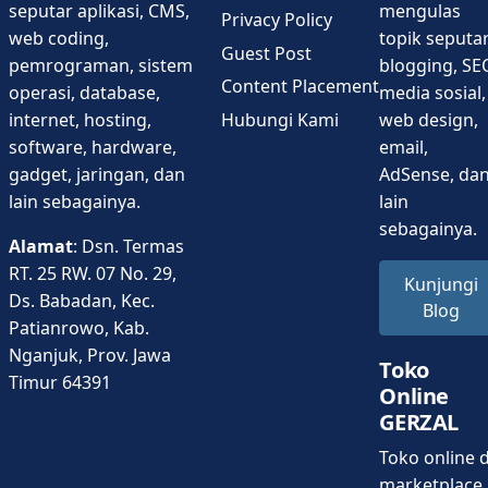
seputar aplikasi, CMS,
mengulas
Privacy Policy
web coding,
topik seputa
Guest Post
pemrograman, sistem
blogging, SE
Content Placement
operasi, database,
media sosial,
Hubungi Kami
internet, hosting,
web design,
software, hardware,
email,
gadget, jaringan, dan
AdSense, da
lain sebagainya.
lain
sebagainya.
Alamat
: Dsn. Termas
RT. 25 RW. 07 No. 29,
Kunjungi
Ds. Babadan, Kec.
Blog
Patianrowo, Kab.
Nganjuk, Prov. Jawa
Toko
Timur 64391
Online
GERZAL
Toko online d
marketplace