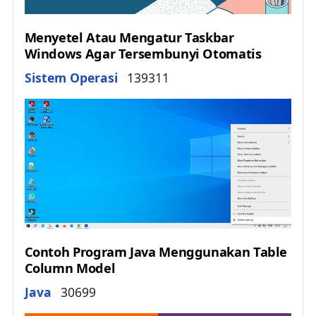
Menyetel Atau Mengatur Taskbar
Windows Agar Tersembunyi Otomatis
Details
Sistem Operasi
139311
Contoh Program Java Menggunakan Table
Column Model
Details
Java
30699