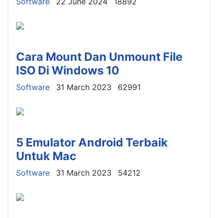
Details
Software
22 June 2024
18892
Cara Mount Dan Unmount File
ISO Di Windows 10
Details
Software
31 March 2023
62991
5 Emulator Android Terbaik
Untuk Mac
Details
Software
31 March 2023
54212