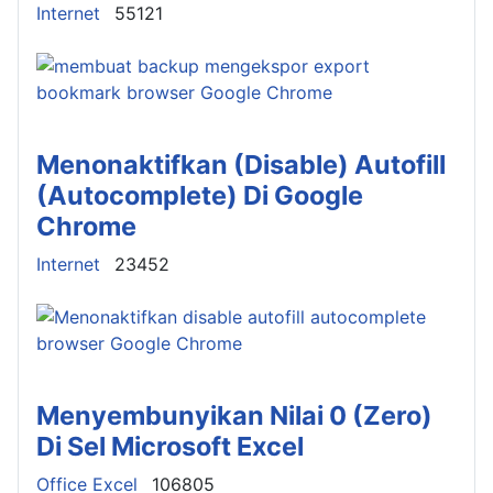
Details
Internet
55121
Menonaktifkan (Disable) Autofill
(Autocomplete) Di Google
Chrome
Details
Internet
23452
Menyembunyikan Nilai 0 (Zero)
Di Sel Microsoft Excel
Details
Office Excel
106805