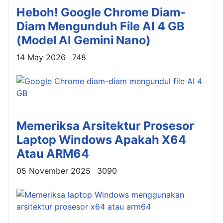
Heboh! Google Chrome Diam-
Diam Mengunduh File AI 4 GB
(Model AI Gemini Nano)
Details
14 May 2026
748
Memeriksa Arsitektur Prosesor
Laptop Windows Apakah X64
Atau ARM64
Details
05 November 2025
3090