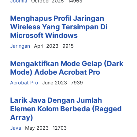
Details
Joomla
October 2025
14963
Menghapus Profil Jaringan
Wireless Yang Tersimpan Di
Microsoft Windows
Details
Jaringan
April 2023
9915
Mengaktifkan Mode Gelap (Dark
Mode) Adobe Acrobat Pro
Details
Acrobat Pro
June 2023
7939
Larik Java Dengan Jumlah
Elemen Kolom Berbeda (Ragged
Array)
Details
Java
May 2023
12703