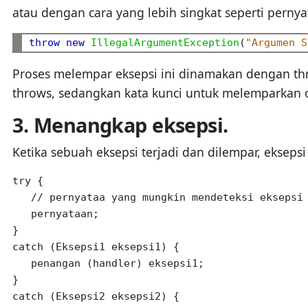
atau dengan cara yang lebih singkat seperti pernya
throw
new
IllegalArgumentException
(
"Argumen S
Proses melempar eksepsi ini dinamakan dengan thr
throws, sedangkan kata kunci untuk melemparkan o
3. Menangkap eksepsi.
Ketika sebuah eksepsi terjadi dan dilempar, ekseps
try {

   // pernyataa yang mungkin mendeteksi eksepsi

   pernyataan;

}

catch (Eksepsi1 eksepsi1) {

   penangan (handler) eksepsi1;

}

catch (Eksepsi2 eksepsi2) {
