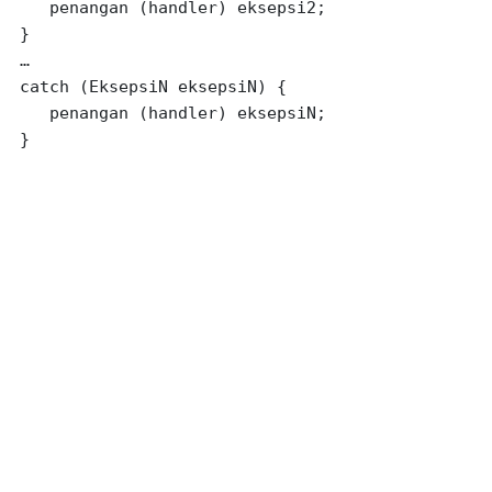
   penangan (handler) eksepsi2;

}

…

catch (EksepsiN eksepsiN) {

   penangan (handler) eksepsiN;

}