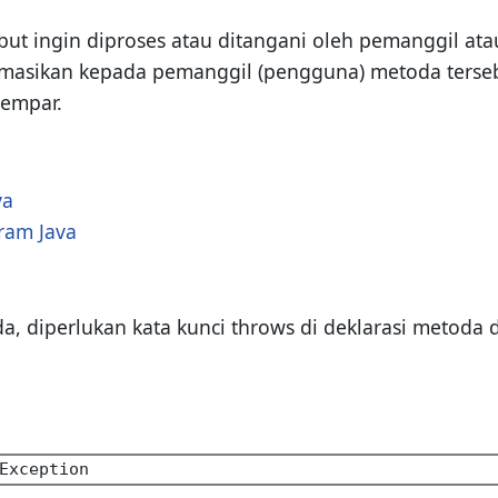
sebut ingin diproses atau ditangani oleh pemanggil at
asikan kepada pemanggil (pengguna) metoda tersebu
lempar.
va
ram Java
, diperlukan kata kunci throws di deklarasi metoda d