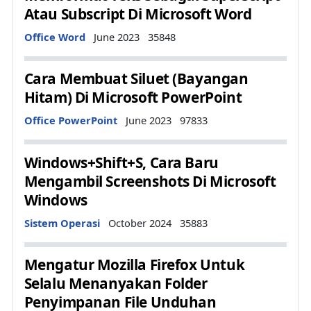
Atau Subscript Di Microsoft Word
Details
Office Word
June 2023
35848
Cara Membuat Siluet (Bayangan
Hitam) Di Microsoft PowerPoint
Details
Office PowerPoint
June 2023
97833
Windows+Shift+S, Cara Baru
Mengambil Screenshots Di Microsoft
Windows
Details
Sistem Operasi
October 2024
35883
Mengatur Mozilla Firefox Untuk
Selalu Menanyakan Folder
Penyimpanan File Unduhan