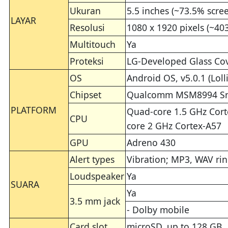
Ukuran
5.5 inches (~73.5% scree
LAYAR
Resolusi
1080 x 1920 pixels (~403
Multitouch
Ya
Proteksi
LG-Developed Glass Co
OS
Android OS, v5.0.1 (Loll
Chipset
Qualcomm MSM8994 Sn
PLATFORM
Quad-core 1.5 GHz Cor
CPU
core 2 GHz Cortex-A57
GPU
Adreno 430
Alert types
Vibration; MP3, WAV ri
Loudspeaker
Ya
SUARA
Ya
3.5 mm jack
- Dolby mobile
Card slot
microSD, up to 128 GB