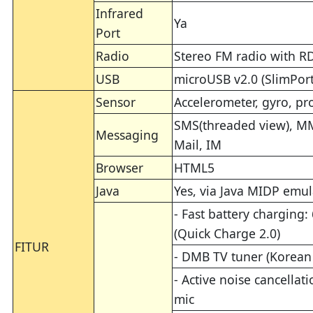
Infrared
Ya
Port
Radio
Stereo FM radio with R
USB
microUSB v2.0 (SlimPort
Sensor
Accelerometer, gyro, pr
SMS(threaded view), MM
Messaging
Mail, IM
Browser
HTML5
Java
Yes, via Java MIDP emul
- Fast battery charging:
(Quick Charge 2.0)
FITUR
- DMB TV tuner (Korean
- Active noise cancellat
mic