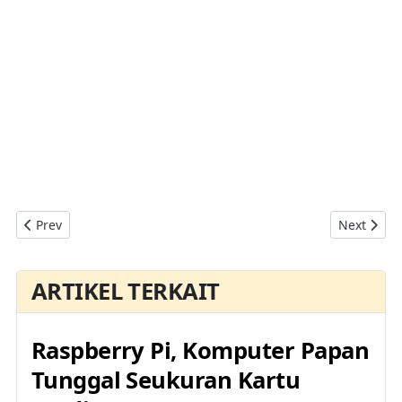
Previous article: Moto Z Dan Moto Z Play, Ponsel Flagship Y
Next artic
Prev
Next
ARTIKEL TERKAIT
Raspberry Pi, Komputer Papan
Tunggal Seukuran Kartu