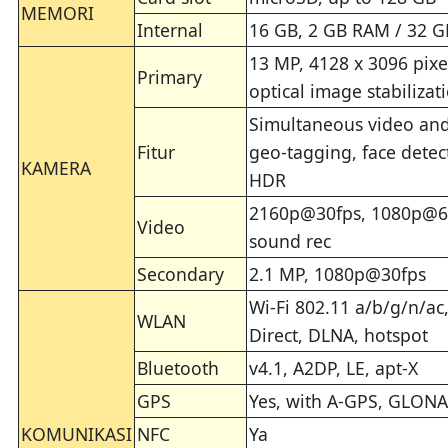
MEMORI
Internal
16 GB, 2 GB RAM / 32 G
13 MP, 4128 x 3096 pixel
Primary
optical image stabilizat
Simultaneous video and
Fitur
geo-tagging, face dete
KAMERA
HDR
2160p@30fps, 1080p@60
Video
sound rec
Secondary
2.1 MP, 1080p@30fps
Wi-Fi 802.11 a/b/g/n/ac
WLAN
Direct, DLNA, hotspot
Bluetooth
v4.1, A2DP, LE, apt-X
GPS
Yes, with A-GPS, GLON
KOMUNIKASI
NFC
Ya