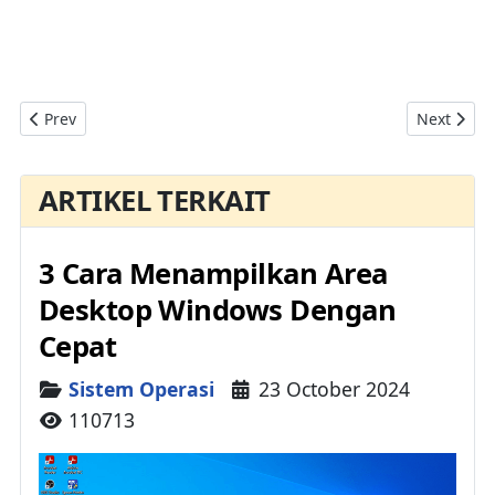
Previous article: 5 Distro Linux Terbaik Untuk Perangkat Raspbe
Next artic
Prev
Next
ARTIKEL TERKAIT
3 Cara Menampilkan Area
Desktop Windows Dengan
Cepat
Details
Sistem Operasi
23 October 2024
110713