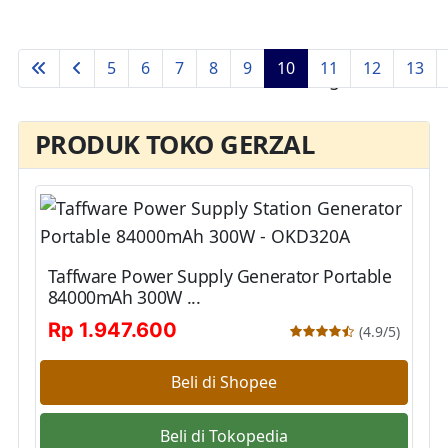
5
6
7
8
9
10
11
12
13
Page 10 of 44
PRODUK TOKO GERZAL
Taffware Power Supply Generator Portable
84000mAh 300W ...
Rp 1.947.600
(4.9/5)
Beli di Shopee
Beli di Tokopedia