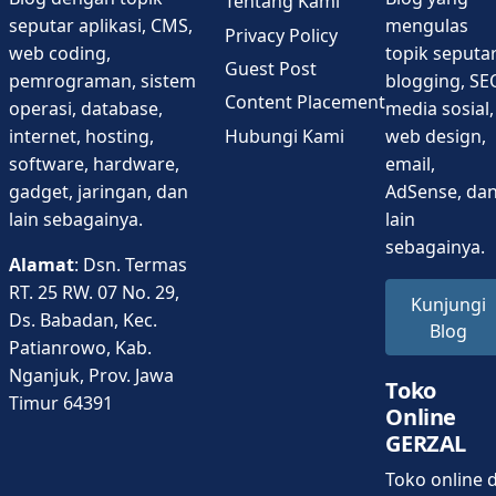
Tentang Kami
seputar aplikasi, CMS,
mengulas
Privacy Policy
web coding,
topik seputa
Guest Post
pemrograman, sistem
blogging, SE
Content Placement
operasi, database,
media sosial,
Hubungi Kami
internet, hosting,
web design,
software, hardware,
email,
gadget, jaringan, dan
AdSense, da
lain sebagainya.
lain
sebagainya.
Alamat
: Dsn. Termas
RT. 25 RW. 07 No. 29,
Kunjungi
Ds. Babadan, Kec.
Blog
Patianrowo, Kab.
Nganjuk, Prov. Jawa
Toko
Timur 64391
Online
GERZAL
Toko online d