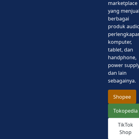
marketplace
yang menjua
berbagai
produk audio
perlengkapa
komputer,
tablet, dan
handphone,
power supply
dan lain
sebagainya.
Shopee
Tokopedia
TikTok
Shop