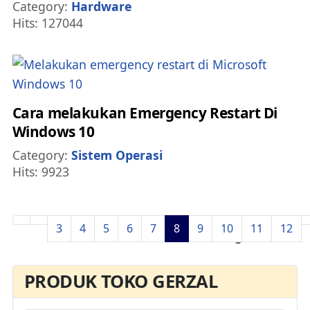
Details
Category:
Hardware
Hits: 127044
Cara melakukan Emergency Restart Di
Windows 10
Details
Category:
Sistem Operasi
Hits: 9923
3
4
5
6
7
8
9
10
11
12
Page 8 of 44
PRODUK TOKO GERZAL