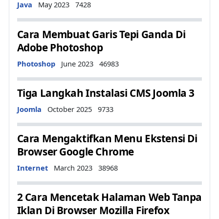
Details
Java
May 2023
7428
Cara Membuat Garis Tepi Ganda Di
Adobe Photoshop
Details
Photoshop
June 2023
46983
Tiga Langkah Instalasi CMS Joomla 3
Details
Joomla
October 2025
9733
Cara Mengaktifkan Menu Ekstensi Di
Browser Google Chrome
Details
Internet
March 2023
38968
2 Cara Mencetak Halaman Web Tanpa
Iklan Di Browser Mozilla Firefox