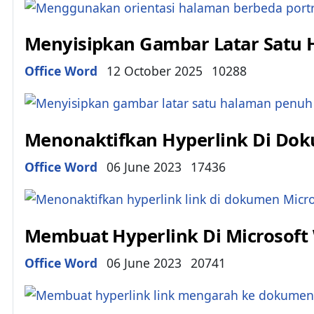
Menyisipkan Gambar Latar Satu 
Details
Office Word
12 October 2025
10288
Menonaktifkan Hyperlink Di Dok
Details
Office Word
06 June 2023
17436
Membuat Hyperlink Di Microsof
Details
Office Word
06 June 2023
20741