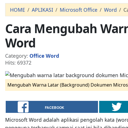
HOME
APLIKASI
Microsoft Office
Word
C
Cara Mengubah Warn
Word
Details
Category:
Office Word
Hits: 69372
Mengubah Warna Latar (Background) Dokumen Micros
FACEBOOK
Microsoft Word adalah aplikasi pengolah kata (wo
pengguna terbanyak sampai saat ini bila dibanding