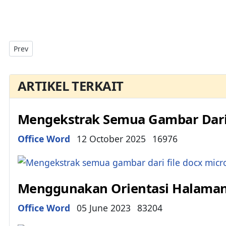
Previous article: Menambahkan Watermark Ke Dokumen Micro
Prev
ARTIKEL TERKAIT
Mengekstrak Semua Gambar Dari 
Details
Office Word
12 October 2025
16976
Menggunakan Orientasi Halaman 
Details
Office Word
05 June 2023
83204