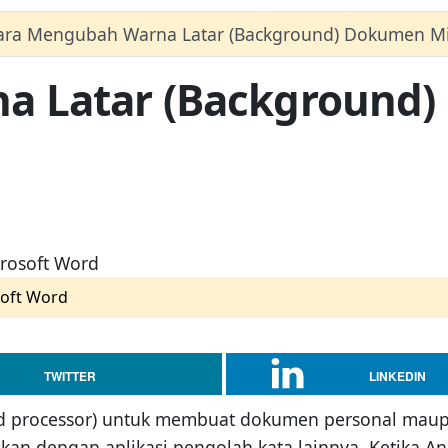
ara Mengubah Warna Latar (Background) Dokumen Mi
a Latar (Background)
oft Word
TWITTER
LINKEDIN
rd processor) untuk membuat dokumen personal maupu
kan dengan aplikasi pengolah kata lainnya. Ketika An